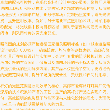
和卓越的配光可控性，在现代高杆灯设计中优势显著。隆辉厂运
先进的LED模组和驱动技术，能够实现更精准的光束控制，从而
据场地形状（如圆形广场、矩形停车场）定制光照范围，避免光
浪费，提升照明效率。例如，对于需要重点照明的区域，可采用
对称配光，将光线集中投向目标区域；而对于需要均匀泛光照明
开阔地，则采用对称的宽光束配光。
光照范围的规划必须严格遵循国家相关照明标准（如《城市道路
设计标准》CJJ45），确保照度、均匀度等参数达标。高邮市
路灯灯具厂在项目设计与实施中，会进行专业的照明模拟计算，
合考虑灯杆的布置间距、倾角以及周围环境的光干扰因素，从而
客户提供最优的照明解决方案。其产品不仅照亮了空间，更通过
理的光照范围规划，提升了场所的安全性、美观性和夜间利用率
高杆灯的光照范围是照明效果的核心。高邮市隆辉路灯灯具厂凭
其深厚的技术积累和严谨的工艺，生产的高杆灯产品在实现广阔
均匀、高效照明的也彰显了节能环保与人性化设计的理念，为现
城市夜景与功能照明贡献着坚实的力量。