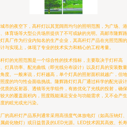
在城市的夜空下，高杆灯以其宽阔而均匀的照明范围，为广场、
口、体育场等大型公共场所提供了不可或缺的光明。高邮市隆辉
灯灯具厂作为行业内知名的生产企业，其高杆灯产品在光照范围
设计与实现上，体现了专业的技术实力和精心的工程考量。
高杆灯的光照范围是一个综合性的技术指标，主要取决于灯杆高
度、灯具功率、配光曲线（即光线分布设计）以及灯具的安装数
和角度。一般来说，灯杆越高，单个灯具的照射面积就越广，但
面照度的均匀性会面临挑战。隆辉路灯灯具厂通过科学的配光设
和优质的反射器、透镜等光学组件，有效优化了光线的投射，确
在较大的覆盖面积内，照度既能满足安全与功能需求，又不会产
过度的眩光或光污染。
该厂的高杆灯产品系列通常采用高强度气体放电灯（如高压钠灯
属卤化物灯）或日益普及的LED光源。LED技术因其高效、长