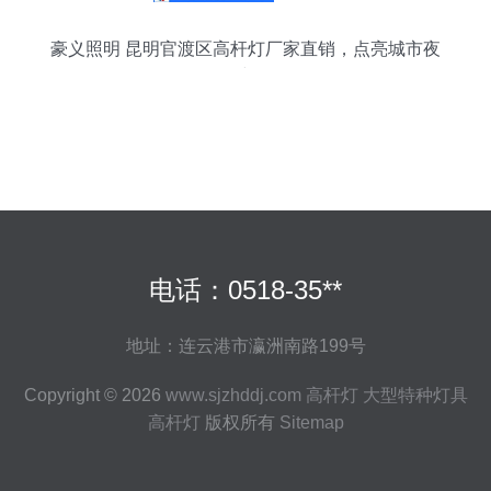
豪义照明 昆明官渡区高杆灯厂家直销，点亮城市夜
空
电话：0518-35**
地址：连云港市瀛洲南路199号
Copyright © 2026
www.sjzhddj.com
高杆灯
大型特种灯具
高杆灯
版权所有
Sitemap