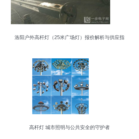
洛阳户外高杆灯（25米广场灯）报价解析与供应指
南
高杆灯 城市照明与公共安全的守护者