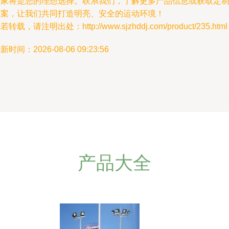
厂家将是您的理想选择。联系我们，了解更多产品信息或获取定
方案，让我们共同打造明亮、安全的运动环境！
若转载，请注明出处：http://www.sjzhddj.com/product/235.html
新时间：2026-08-06 09:23:56
产品大全