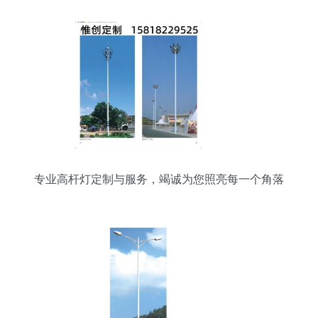
专业高杆灯定制与服务，竭诚为您照亮每一个角落