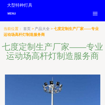
大型特种灯具
MENU
当前位置：
首页
>
产品大全
>
七度定制生产厂家——专业
运动场高杆灯制造服务商
七度定制生产厂家——专业
运动场高杆灯制造服务商