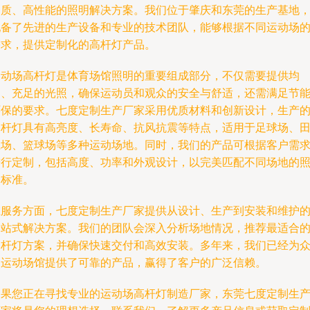
品质、高性能的照明解决方案。我们位于肇庆和东莞的生产基地
配备了先进的生产设备和专业的技术团队，能够根据不同运动场
需求，提供定制化的高杆灯产品。
运动场高杆灯是体育场馆照明的重要组成部分，不仅需要提供均
匀、充足的光照，确保运动员和观众的安全与舒适，还需满足节
环保的要求。七度定制生产厂家采用优质材料和创新设计，生产
高杆灯具有高亮度、长寿命、抗风抗震等特点，适用于足球场、
径场、篮球场等多种运动场地。同时，我们的产品可根据客户需
进行定制，包括高度、功率和外观设计，以完美匹配不同场地的
明标准。
在服务方面，七度定制生产厂家提供从设计、生产到安装和维护
一站式解决方案。我们的团队会深入分析场地情况，推荐最适合
高杆灯方案，并确保快速交付和高效安装。多年来，我们已经为
多运动场馆提供了可靠的产品，赢得了客户的广泛信赖。
如果您正在寻找专业的运动场高杆灯制造厂家，东莞七度定制生